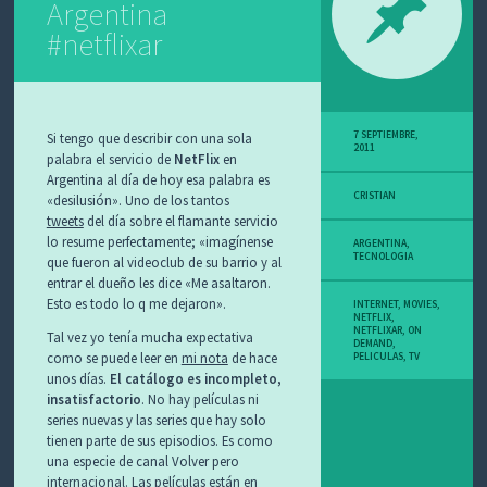
Argentina
O
S
#netflixar
7 SEPTIEMBRE,
Si tengo que describir con una sola
2011
palabra el servicio de
NetFlix
en
Argentina al día de hoy esa palabra es
CRISTIAN
«desilusión». Uno de los tantos
tweets
del día sobre el flamante servicio
lo resume perfectamente; «imagínense
ARGENTINA
,
TECNOLOGIA
que fueron al videoclub de su barrio y al
entrar el dueño les dice «Me asaltaron.
Esto es todo lo q me dejaron».
INTERNET
,
MOVIES
,
NETFLIX
,
NETFLIXAR
,
ON
Tal vez yo tenía mucha expectativa
DEMAND
,
como se puede leer en
mi nota
de hace
PELICULAS
,
TV
unos días.
El catálogo es incompleto,
insatisfactorio
. No hay películas ni
series nuevas y las series que hay solo
tienen parte de sus episodios. Es como
una especie de canal Volver pero
internacional. Las películas están en