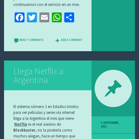
continuamos con el servicio en un mes.
Fa
T
E
W
C
ce
wi
m
h
o
b
tt
ai
at
m
READ 7 COMMENTS
ADD A COMMENT
o
er
l
sA
p
o
p
ar
k
p
tir
Llega Netflix a
Argentina
El sistema número 1 en Estados Unidos
para ver películas y series vía internet
llega a la Argentina el mes que viene.
5 SEPTIEMBRE,
Netflix
es el real asesino de
2011
Blockbuster
, no la piratería como
muchos alegan, hace un tiempo que