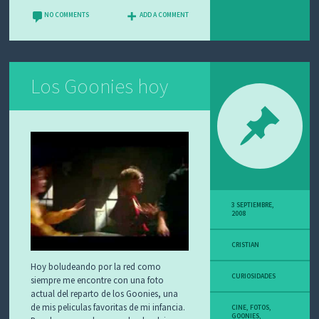
b
tt
ai
at
m
NO COMMENTS
ADD A COMMENT
o
er
l
sA
p
o
p
ar
k
p
tir
Los Goonies hoy
3 SEPTIEMBRE,
2008
CRISTIAN
Hoy boludeando por la red como
CURIOSIDADES
siempre me encontre con una foto
actual del reparto de los Goonies, una
de mis peliculas favoritas de mi infancia.
CINE
,
FOTOS
,
GOONIES
,