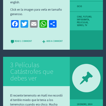
english.
OCIO
Click en la imagen para verla en tamaño
generoso.
CINE
,
FUTURO
,
INFOGRAFÍA
,
Fa
T
E
W
C
PELICULAS
,
SERIES
,
TV
ce
wi
m
h
o
b
tt
ai
at
m
READ 1 COMMENT
ADD A COMMENT
o
er
l
sA
p
o
p
ar
k
p
tir
3 Películas
Catástrofes que
debes ver
El reciente terremoto en Haití me recordó
el terrible miedo que le tenia a los
terremotos cuando era chico. Mucha
18 ENERO, 2010