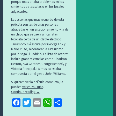
porque ocasionaba problemas en los
cimientos de las salas o en los locales
adyacentes.
Las escenas que mas recuerdo de esta
película son las de unas personas
atrapadas en un estacionamiento y la de
un chico que se cae a un canal en
bicicleta cerca de un clable electrico.
Terremoto fué escrita por George Fox y
Mario Puzo, recordaran a este ultimo
por la saga El Padrino. La lista de actores
incluia grandes estrellas como Charlton
Heston, Ava Gardner, George Kennedy y
Victoria Principal. LA musica estaba
compuesta por el genio John Williams.
Si quieren ver la película completa, la
pueden
ver en YouTube
.
Continue reading
→
Fa
T
E
W
C
ce
wi
m
h
o