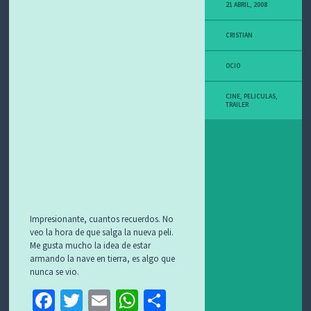
21 ABRIL, 2008
CRISTIAN
OCIO
CINE
,
PELICULAS
,
TRAILER
Impresionante, cuantos recuerdos. No
veo la hora de que salga la nueva peli.
Me gusta mucho la idea de estar
armando la nave en tierra, es algo que
nunca se vio.
Fa
T
E
W
C