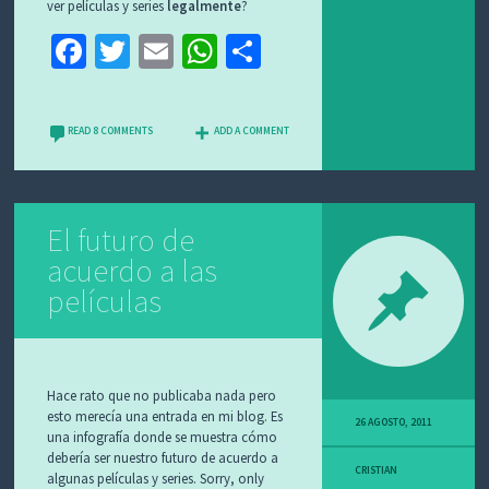
ver películas y series
legalmente
?
Fa
T
E
W
C
ce
wi
m
h
o
b
tt
ai
at
m
READ 8 COMMENTS
ADD A COMMENT
o
er
l
sA
p
o
p
ar
k
p
tir
El futuro de
acuerdo a las
películas
Hace rato que no publicaba nada pero
esto merecía una entrada en mi blog. Es
26 AGOSTO, 2011
una infografía donde se muestra cómo
debería ser nuestro futuro de acuerdo a
CRISTIAN
algunas películas y series. Sorry, only