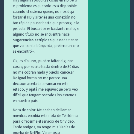
el problema es que solo está disponible
cuando el sistema quiere, no nos deja
forzar el HD y si tenés una conexión no
tan rápida pausar hasta que precargue la
película. El buscador es bastante malo, si
alguno título no se encuentra hace
sugerencias estúpidas
que nada tienen
que ver con la búsqueda, prefiero un «no
se encontró».
Ok, es día uno, pueden faltar algunas
cosas; por suerte hasta dentro de 30 días
no me cobran nada y puedo cancelar.
De igual forma no me parece una
decisión acertada arrancar en este
estado, y
ojalá me equivoque
pero veo
difícil que tengamos todos los estrenos
en nuestro país.
Nota de color: Me acaban de llamar
mientras escribía esta nota de Telefónica
para ofrecerme el servicio de
OnVideo
.
Tarde amigos, ya tengo mis 30 días de
prueba de NetFlix. Veremos si