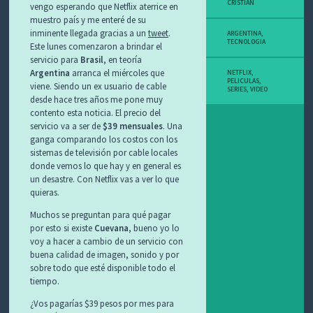
CRISTIAN
vengo esperando que Netflix aterrice en
muestro país y me enteré de su
inminente llegada gracias a un
tweet
.
ARGENTINA
,
TECNOLOGIA
Este lunes comenzaron a brindar el
servicio para
Brasil
, en teoría
Argentina
arranca el miércoles que
NETFLIX
,
PELICULAS
,
viene. Siendo un ex usuario de cable
SERIES
,
VIDEO
desde hace tres años me pone muy
contento esta noticia. El precio del
servicio va a ser de
$39 mensuales
. Una
ganga comparando los costos con los
sistemas de televisión por cable locales
donde vemos lo que hay y en general es
un desastre. Con Netflix vas a ver lo que
quieras.
Muchos se preguntan para qué pagar
por esto si existe
Cuevana
, bueno yo lo
voy a hacer a cambio de un servicio con
buena calidad de imagen, sonido y por
sobre todo que esté disponible todo el
tiempo.
¿Vos pagarías $39 pesos por mes para