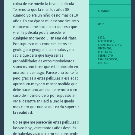
culpa de ese miedo la tuvo la película
Terremoto que la vi en los años 80
CRISTIAN
cuando yo era un niño de no mas de 10
años. En esa época mi desconocimiento
OCIO
e inocencia me hacia creer que eso que
vi en la película podía suceder en
cualquier momento… en Mar del Plata.
1970
,
AEROPUERTO
,
Por supuesto mis conocimientos de
CATASTROFE
,
CINE
,
INCENDIO
,
geología o geografía eran nulos y no
PELICULAS
,
sabia que para que haya serias
TERREMOTO
,
TRAILER
,
VIDEO
,
probabilidades de estos movimientos
VINTAGE
sísmicos uno tiene que estar ubicado en
una zona de riesgo. Parece una tontería
pero gracias a estas películas a esa edad
aprendí en mayor o menor medida que
debe hacer uno ante un terremoto o en
caso de incendio pero por supuesto al
ver el desastre en Haití a uno le queda
mas claro que nunca que
nada supera a
la realidad
.
No se que me parecerán estas películas si
las veo hoy, veintitantos años después
de haberlas visto pero mi subconsciente