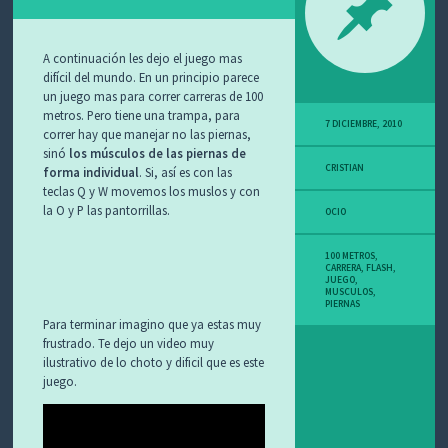
O
S
A continuación les dejo el juego mas
difícil del mundo. En un principio parece
un juego mas para correr carreras de 100
metros. Pero tiene una trampa, para
7 DICIEMBRE, 2010
correr hay que manejar no las piernas,
sinó
los músculos de las piernas de
CRISTIAN
forma individual
. Si, así es con las
teclas Q y W movemos los muslos y con
la O y P las pantorrillas.
OCIO
100 METROS
,
CARRERA
,
FLASH
,
JUEGO
,
MUSCULOS
,
PIERNAS
Para terminar imagino que ya estas muy
frustrado. Te dejo un video muy
ilustrativo de lo choto y dificil que es este
juego.