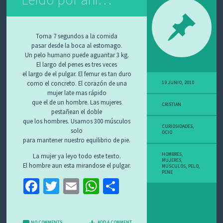
Toma 7 segundos a la comida
pasar desde la boca al estomago.
Un pelo humano puede aguantar 3 kg.
El largo del penes es tres veces
el largo de el pulgar. El femur es tan duro
como el concreto. El corazón de una
19 JUNIO, 2010
mujer late mas rápido
que el de un hombre. Las mujeres
CRISTIAN
pestañean el doble
que los hombres. Usamos 300 músculos
CURIOSIDADES
,
solo
OCIO
para mantener nuestro equilibrio de pie.
HOMBRES
,
La mujer ya leyo todo este texto.
MUJERES
,
El hombre aun esta mirandose el pulgar.
MUSCULOS
,
PELO
,
PENE
Fa
T
E
W
C
ce
wi
m
h
o
b
tt
ai
at
m
NO COMMENTS
ADD A COMMENT