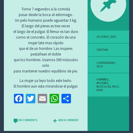
O
S
Toma 7 segundos a la comida
pasar desde la boca al estomago.
Un pelo humano puede aguantar 3 kg.
El largo del penes es tres veces
el largo de el pulgar. El femur es tan duro
como el concreto. El corazón de una
19 JUNIO, 2010
mujer late mas rápido
que el de un hombre. Las mujeres
CRISTIAN
pestañean el doble
que los hombres. Usamos 300 músculos
CURIOSIDADES
,
solo
OCIO
para mantener nuestro equilibrio de pie.
HOMBRES
,
La mujer ya leyo todo este texto.
MUJERES
,
El hombre aun esta mirandose el pulgar.
MUSCULOS
,
PELO
,
PENE
Fa
T
E
W
C
ce
wi
m
h
o
b
tt
ai
at
m
NO COMMENTS
ADD A COMMENT
o
er
l
sA
p