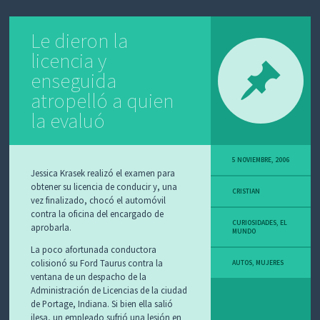
o
p
ar
k
p
tir
Le dieron la
licencia y
enseguida
atropelló a quien
la evaluó
5 NOVIEMBRE, 2006
Jessica Krasek realizó el examen para
obtener su licencia de conducir y, una
CRISTIAN
vez finalizado, chocó el automóvil
contra la oficina del encargado de
CURIOSIDADES
,
EL
aprobarla.
MUNDO
La poco afortunada conductora
colisionó su Ford Taurus contra la
AUTOS
,
MUJERES
ventana de un despacho de la
Administración de Licencias de la ciudad
de Portage, Indiana. Si bien ella salió
ilesa, un empleado sufrió una lesión en