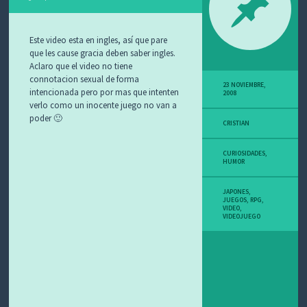
O
S
Este video esta en ingles, así que pare
que les cause gracia deben saber ingles.
Aclaro que el video no tiene
connotacion sexual de forma
23 NOVIEMBRE,
intencionada pero por mas que intenten
2008
verlo como un inocente juego no van a
poder 🙂
CRISTIAN
CURIOSIDADES
,
HUMOR
JAPONES
,
JUEGOS
,
RPG
,
VIDEO
,
VIDEOJUEGO