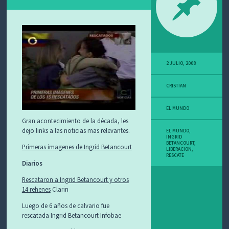
O
S
2 JULIO, 2008
CRISTIAN
EL MUNDO
Gran acontecimiento de la década, les
dejo links a las noticias mas relevantes.
EL MUNDO
,
INGRID
BETANCOURT
,
Primeras imagenes de Ingrid Betancourt
LIBERACION
,
RESCATE
Diarios
Rescataron a Ingrid Betancourt y otros
14 rehenes
Clarin
Luego de 6 años de calvario fue
rescatada Ingrid Betancourt Infobae