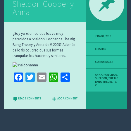
Sheldon Cooper y
O
S
Anna
¿Soy yo el unico que los ve muy
7 MAYO, 2010
parecidos a Sheldon Cooper de The Big
Bang Theory y Anna de V 2009? Además
CRISTIAN
de lo físico, creo que sus formas
tranquilas los hace muy similares.
CURIOSIDADES
Fa
T
E
W
C
ANNA
,
PARECIDOS
,
SHELDON
,
THE BIG
BANG THEORY
,
TV
,
ce
wi
m
h
o
V
b
tt
ai
at
m
READ 9 COMMENTS
ADD A COMMENT
o
er
l
sA
p
o
p
ar
k
p
tir