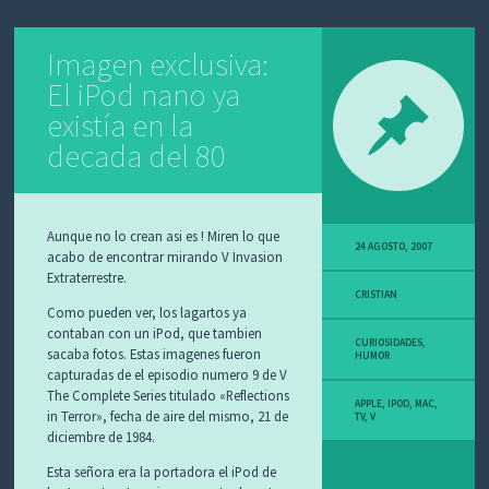
o
p
ar
k
p
tir
Imagen exclusiva:
El iPod nano ya
existía en la
decada del 80
Aunque no lo crean asi es ! Miren lo que
24 AGOSTO, 2007
acabo de encontrar mirando V Invasion
Extraterrestre.
CRISTIAN
Como pueden ver, los lagartos ya
contaban con un iPod, que tambien
CURIOSIDADES
,
sacaba fotos. Estas imagenes fueron
HUMOR
capturadas de el episodio numero 9 de V
The Complete Series titulado «Reflections
APPLE
,
IPOD
,
MAC
,
in Terror», fecha de aire del mismo, 21 de
TV
,
V
diciembre de 1984.
Esta señora era la portadora el iPod de