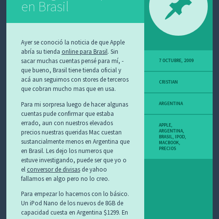
en Brasil
O
S
Ayer se conoció la noticia de que Apple
abría su tienda
online para Brasil
. Sin
sacar muchas cuentas pensé para mí, -
7 OCTUBRE, 2009
que bueno, Brasil tiene tienda oficial y
acá aun seguimos con stores de terceros
CRISTIAN
que cobran mucho mas que en usa.
Para mi sorpresa luego de hacer algunas
ARGENTINA
cuentas pude confirmar que estaba
errado, aun con nuestros elevados
APPLE
,
precios nuestras queridas Mac cuestan
ARGENTINA
,
BRASIL
,
IPOD
,
sustancialmente menos en Argentina que
MACBOOK
,
PRECIOS
en Brasil. Les dejo los numeros que
estuve investigando, puede ser que yo o
el
conversor de divisas
de yahoo
fallamos en algo pero no lo creo.
Para empezar lo hacemos con lo básico.
Un iPod Nano de los nuevos de 8GB de
capacidad cuesta en Argentina $1299. En