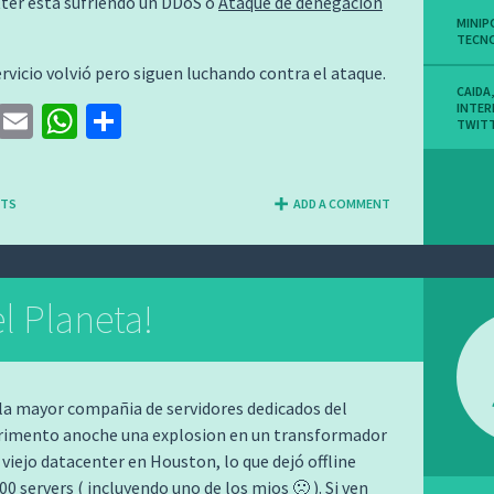
ter esta sufriendo un DDoS o
Ataque de denegación
MINIP
TECN
ervicio volvió pero siguen luchando contra el ataque.
CAIDA
T
E
W
C
INTER
TWIT
wi
m
h
o
tt
ai
at
m
NTS
ADD A COMMENT
er
l
sA
p
p
ar
p
tir
l Planeta!
 la mayor compañia de servidores dedicados del
imento anoche una explosion en un transformador
 viejo datacenter en Houston, lo que dejó offline
00 servers ( incluyendo uno de los mios 🙁 ). Si ven