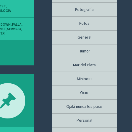
OST
,
Fotografía
OLOGIA
Fotos
,
DOWN
,
FALLA
,
NET
,
SERVICIO
,
TER
General
Humor
Mar del Plata
Minipost
Ocio
Ojalá nunca les pase
Personal