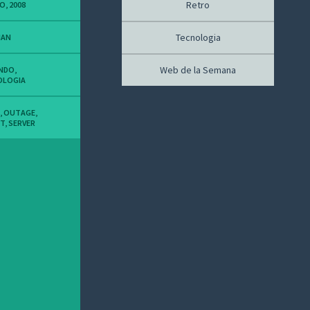
Retro
O, 2008
Tecnologia
IAN
Web de la Semana
UNDO
,
OLOGIA
,
OUTAGE
,
ET
,
SERVER