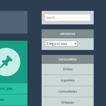
Search
ARCHIVOS
Archivos
CATEGORÍAS
30 Días
Argentina
STO, 2009
Curiosidades
IAN
El Mundo