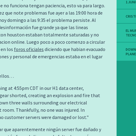
1 JUNI
te no funciona tengan paciencia, esto va para largo.
ez que note problemas fue ayer a las 19:00 hora de
CRIST
hoy domingo a las 9:35 el problema persiste. Al
 desinformación fue grande ya que las lineas
EL M
 con houston estaban totalmente saturadas y no
TECN
cion online. Luego poco a poco comenzo a circular
 en los
foros oficiales
diciendo que habian evacuado
DOWN
PLAN
iones y personal de emergencias estaba en el lugar
 ellos…
ing at 4:55pm CDT in our H1 data center,
 gear shorted, creating an explosion and fire that
wn three walls surrounding our electrical
room. Thankfully, no one was injured. In
no customer servers were damaged or lost.
ar que aparentemente ningún server fue dañado y