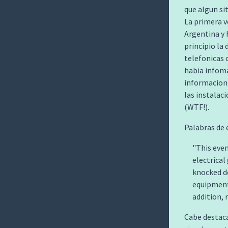
que algun si
La primera v
Argentina y 
principio la
telefonicas
habia infoma
informacion
las instalac
(WTF!).
Palabras de
This even
electrical
knocked do
equipment 
addition, 
Cabe destac