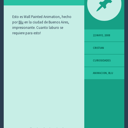
O
S
Esto es Wall Painted Animation, hecho
por
Blu
en la ciudad de Buenos Aires,
impresionante. Cuanto laburo se
requiere para esto!
22 MAYO, 2008
CRISTIAN
CURIOSIDADES
ANIMACION
,
BLU